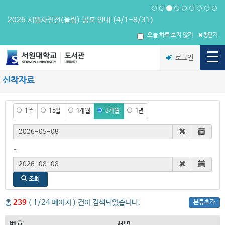
2026 서원사진전(울림) 공모 안내 (4/1-8/31)
오늘 하루 보지 않기
창닫기
로그인
신착자료
1주
15일
1개월
3개월
1년
시작날짜
~
종료날짜
조회
총
239
( 1/24 페이지 ) 건이 검색되었습니다.
분류추가
번호
서명